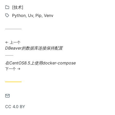
分
[技术]
类:
标
Python
,
Uv
,
Pip
,
Venv
签:
上一个
上
DBeaver的数据库连接保持配置
一
篇
下
在CentOS8.5上使用docker-compose
文
一
下一个
章:
篇
文
章:
通
过
CC 4.0 BY
邮