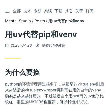
切换侧边栏
全部
技术
专题
杂谈
下载
其它
关于
订阅
跳
到
Mental Studio
Posts
用uv代替pip和venv
文
章
用uv代替pip和venv
发
2025-07-26
需要1分钟读完
布
为什么要换
python的环境管理用过很多了，从最早的virtualenv到后
来封装后的virtualenvwraper再到现在用的自带的venv，
确实是越来越好用的。不过最近这个用rust写的uv似乎比
较红，群里的MK和95也推荐，所以我也来试试。