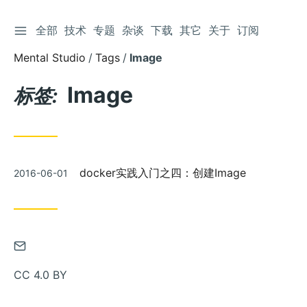
切换侧边栏
全部
技术
专题
杂谈
下载
其它
关于
订阅
跳
到
Mental Studio
Tags
Image
文
章
Image
标签:
发
docker实践入门之四：创建Image
2016-06-01
布
通
过
CC 4.0 BY
邮
件