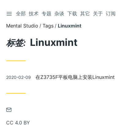
切换侧边栏
全部
技术
专题
杂谈
下载
其它
关于
订阅
跳
到
Mental Studio
Tags
Linuxmint
文
章
Linuxmint
标签:
发
在Z3735F平板电脑上安装Linuxmint
2020-02-09
布
通
过
CC 4.0 BY
邮
件