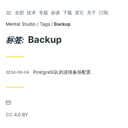
切换侧边栏
全部
技术
专题
杂谈
下载
其它
关于
订阅
跳
到
Mental Studio
Tags
Backup
文
章
Backup
标签:
发
PostgreSQL的连续备份配置
2024-09-04
布
通
过
CC 4.0 BY
邮
件