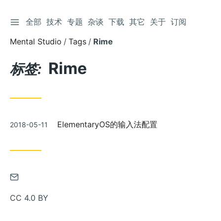
切换侧边栏
全部
技术
专题
杂谈
下载
其它
关于
订阅
跳
到
Mental Studio
Tags
Rime
文
章
Rime
标签:
发
ElementaryOS的输入法配置
2018-05-11
布
通
过
CC 4.0 BY
邮
件