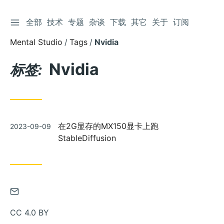
切换侧边栏
全部
技术
专题
杂谈
下载
其它
关于
订阅
跳
到
Mental Studio
Tags
Nvidia
文
章
Nvidia
标签:
发
在2G显存的MX150显卡上跑
2023-09-09
布
StableDiffusion
通
过
CC 4.0 BY
邮