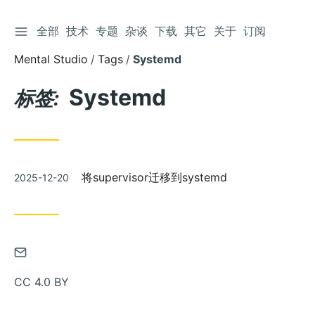
切换侧边栏
全部
技术
专题
杂谈
下载
其它
关于
订阅
跳
到
Mental Studio
Tags
Systemd
文
章
Systemd
标签:
发
将supervisor迁移到systemd
2025-12-20
布
通
过
CC 4.0 BY
邮
件