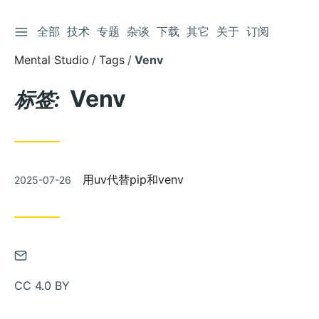
切换侧边栏
全部
技术
专题
杂谈
下载
其它
关于
订阅
跳
到
Mental Studio
Tags
Venv
文
章
Venv
标签:
发
用uv代替pip和venv
2025-07-26
布
通
过
CC 4.0 BY
邮
件